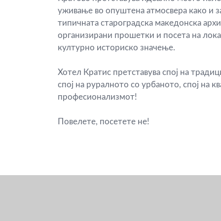
Дегустација
уживање во опуштена атмосвера како и з
типичната староградска македонска арх
на
организирани прошетки и посета на лок
културно историско значење.
вино
Хотел Кратис претставува спој на тради
во
спој на руралното со урбаното, спој на к
винарија
професионализмот!
Монтеко
Повелете, посетете не!
Паб
„Корнер“
Кафеана