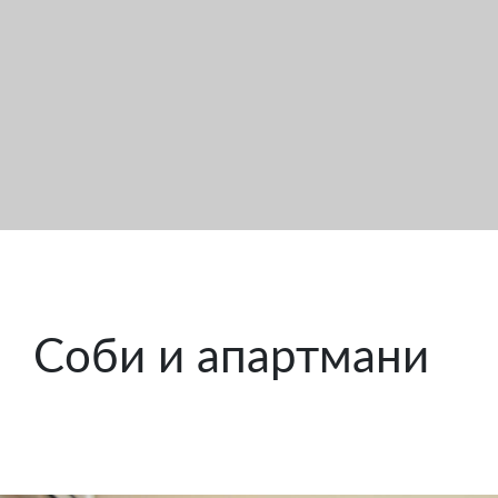
„Гурман“
Ресторан
„Панорама“
Вила
„Феровиа“
Истражи
го
Соби и апартмани
Кратово
Контакт