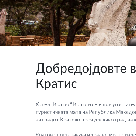
Добредојдовте в
Почетна
Кратис
Сместување
Хотел „Кратис“ Кратово – е нов угостител
Ресторан
туристичката мапа на Република Македон
на градот Кратово прочуен како град на 
Семинари
Кратово претставува идеално место изле