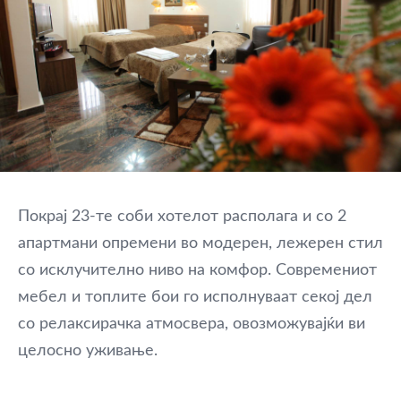
Покрај 23-те соби хотелот располага и со 2
апартмани опремени во модерен, лежерен стил
со исклучително ниво на комфор. Современиот
мебел и топлите бои го исполнуваат секој дел
со релаксирачка атмосвера, овозможувајќи ви
целосно уживање.