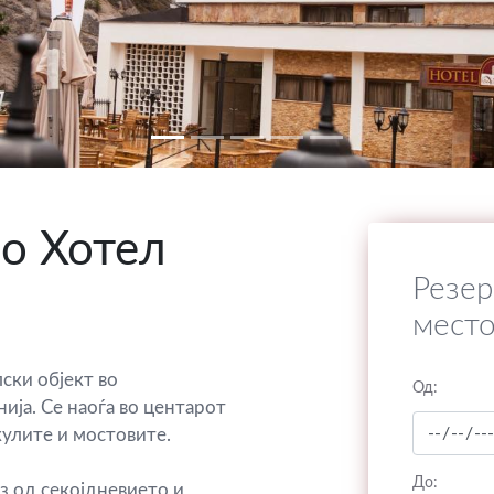
о Хотел
Резер
мест
ски објект во
Од:
ија. Се наоѓа во центарот
кулите и мостовите.
До:
з од секојдневието и