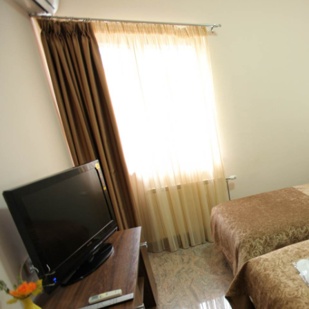
MK
EN