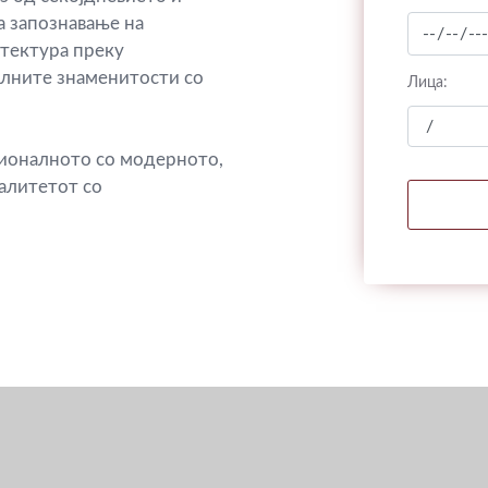
а запознавање на
итектура преку
алните знаменитости со
Лица:
ционалното со модерното,
валитетот со