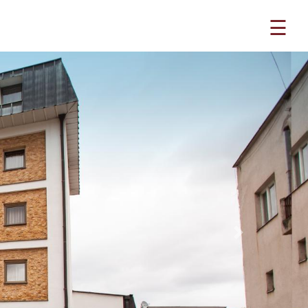
☰
Next